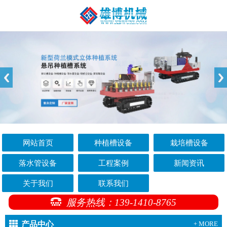
网站首页
种植槽设备
栽培槽设备
落水管设备
工程案例
新闻资讯
关于我们
联系我们
服务热线：139-1410-8765
产品中心
+ MORE