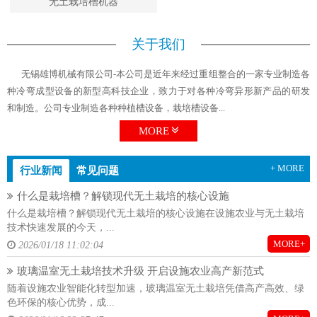
无土栽培槽机器
关于我们
无锡雄博机械有限公司-本公司是近年来经过重组整合的一家专业制造各
种冷弯成型设备的新型高科技企业，致力于对各种冷弯异形新产品的研发
和制造。公司专业制造各种种植槽设备，栽培槽设备...
MORE
+ MORE
行业新闻
常见问题
什么是栽培槽？解锁现代无土栽培的核心设施
什么是栽培槽？解锁现代无土栽培的核心设施在设施农业与无土栽培
技术快速发展的今天，...
MORE+
2026/01/18 11:02:04
玻璃温室无土栽培技术升级 开启设施农业高产新范式
随着设施农业智能化转型加速，玻璃温室无土栽培凭借高产高效、绿
色环保的核心优势，成...